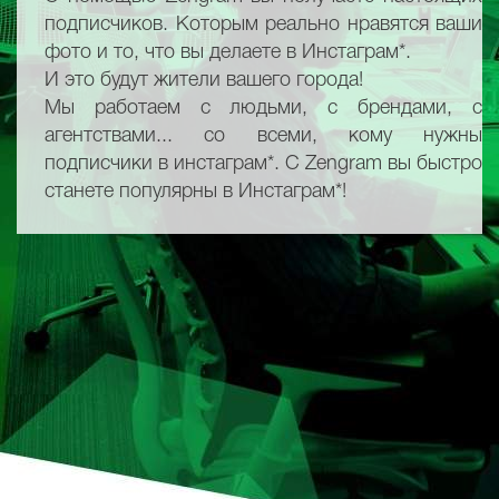
подписчиков. Которым реально нравятся ваши
фото и то, что вы делаете в Инстаграм*.
И это будут жители вашего города!
Мы работаем с людьми, с брендами, с
агентствами... со всеми, кому нужны
подписчики в инстаграм*. С Zengram вы быстро
станете популярны в Инстаграм*!